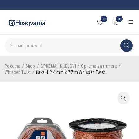
0
0
Početna
/
Shop
/
OPREMA I DIJELOVI
/
Oprema za trimere
/
Whisper Twist
/
flaks H 2,4 mm x 77 m Whisper Twist