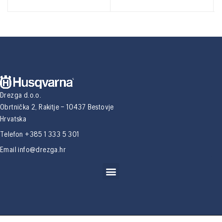
Drezga d.o.o.
Obrtnička 2, Rakitje – 10437 Bestovje
Hrvatska
Telefon +385 1 333 5 301
Email
info@drezga.hr