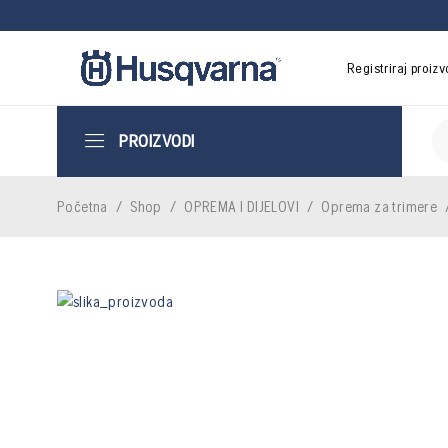
Registriraj proiz
PROIZVODI
Početna
/
Shop
/
OPREMA I DIJELOVI
/
Oprema za trimere