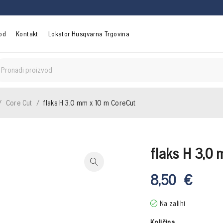
vod
Kontakt
Lokator Husqvarna Trgovina
/
Core Cut
/
flaks H 3,0 mm x 10 m CoreCut
flaks H 3,0
8,50
€
Na zalihi
Količina