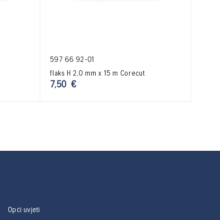
597 66 92-01
597 6
flaks H 2,0 mm x 15 m Corecut
flaks
7,50
€
109
Opći uvjeti