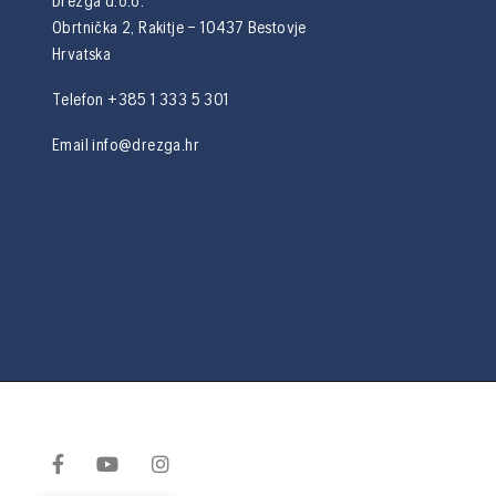
Drezga d.o.o.
Obrtnička 2, Rakitje – 10437 Bestovje
Hrvatska
Telefon +385 1 333 5 301
Email
info@drezga.hr