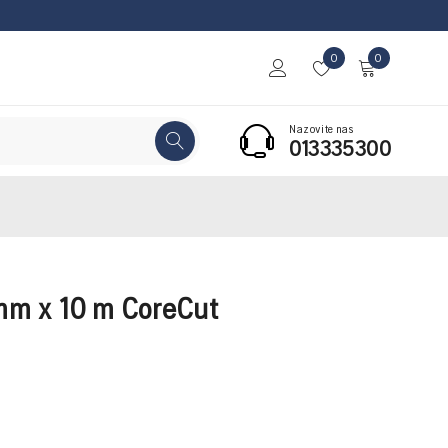
0
0
Nazovite nas
013335300
 mm x 10 m CoreCut