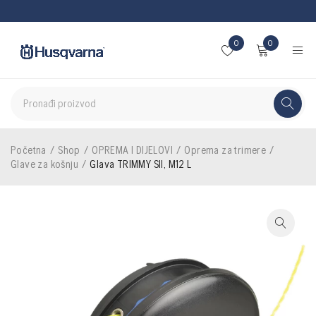
0
0
Početna
/
Shop
/
OPREMA I DIJELOVI
/
Oprema za trimere
/
Glave za košnju
/
Glava TRIMMY SII, M12 L