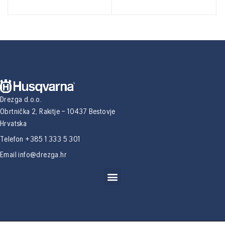
Drezga d.o.o.
Obrtnička 2, Rakitje – 10437 Bestovje
Hrvatska
Telefon +385 1 333 5 301
Email
info@drezga.hr