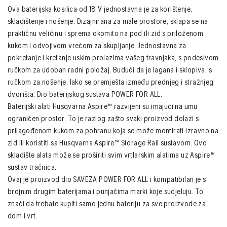
Ova baterijska kosilica od 18 V jednostavna je za korištenje,
skladištenje i nošenje. Dizajnirana za male prostore, sklapa se na
praktičnu veličinu i sprema okomito na pod ili zid s priloženom
kukom i odvojivom vrećom za skupljanje. Jednostavna za
pokretanje i kretanje uskim prolazima vašeg travnjaka, s podesivom
ručkom za udoban radni položaj. Budući da je lagana i sklopiva, s
ručkom za nošenje, lako se premješta između prednjeg i stražnjeg
dvorišta. Dio baterijskog sustava POWER FOR ALL.
Baterijski alati Husqvarna Aspire™ razvijeni su imajući na umu
ograničen prostor. To je razlog zašto svaki proizvod dolazi s
prilagođenom kukom za pohranu koja se može montirati izravno na
zid ili koristiti sa Husqvarna Aspire™ Storage Rail sustavom. Ovo
skladište alata može se proširiti svim vrtlarskim alatima uz Aspire™
sustav tračnica.
Ovaj je proizvod dio SAVEZA POWER FOR ALL i kompatibilan je s
brojnim drugim baterijama i punjačima marki koje sudjeluju. To
znači da trebate kupiti samo jednu bateriju za sve proizvode za
dom i vrt.