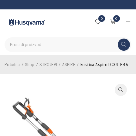
0
0
Početna
/
Shop
/
STROJEVI
/
ASPIRE
/
kosilica Aspire LC34-P4A