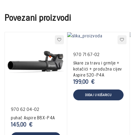
Povezani proizvodi
970 71 67-02
škare za travu i grmlje +
kotačići + produžna cijev
Aspire S20-P4A
199,00
€
DODAJ U KOŠARICU
970 62 04-02
puhač Aspire B8X-P4A
145,00
€