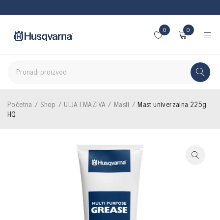
0
0
Početna
/
Shop
/
ULJA I MAZIVA
/
Masti
/
Mast univerzalna 225g
HQ