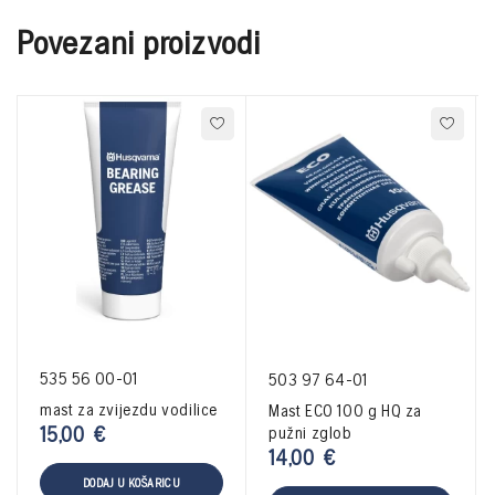
Povezani proizvodi
535 56 00-01
503 97 64-01
mast za zvijezdu vodilice
Mast ECO 100 g HQ za
15,00
€
pužni zglob
14,00
€
DODAJ U KOŠARICU