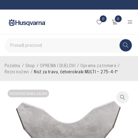
0
0
Početna
/
Shop
/
OPREMA I DIJELOVI
/
Oprema za trimere
/
Rezni noževi
/
Nož za travu, četverokraki MULTI – 275-4-1″
TRENUTNO NEMA ZALIHE