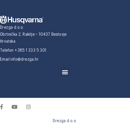
Drezga d.o.o.
Obrtnička 2, Rakitje – 10437 Bestovje
Hrvatska
Telefon +385 1 333 5 301
Email
info@drezga.hr
Drezga d.o.o.