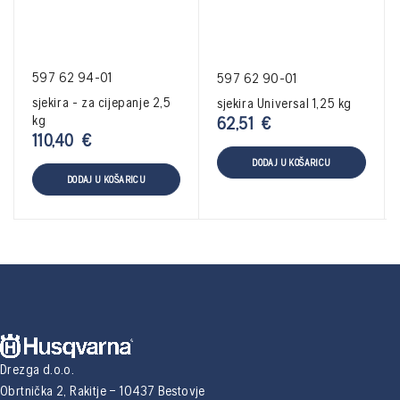
597 62 94-01
597 62 90-01
sjekira - za cijepanje 2,5
sjekira Universal 1,25 kg
kg
62,51
€
110,40
€
DODAJ U KOŠARICU
DODAJ U KOŠARICU
Drezga d.o.o.
Obrtnička 2, Rakitje – 10437 Bestovje