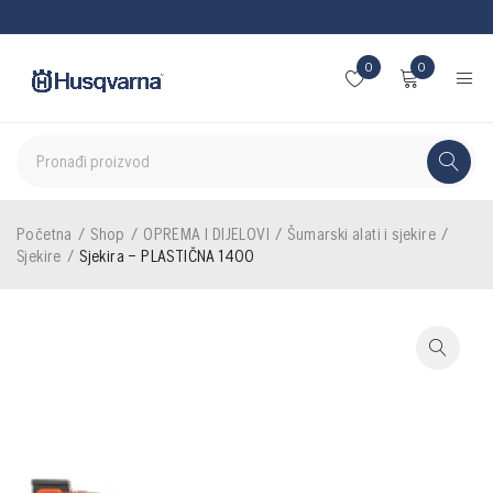
0
0
Početna
/
Shop
/
OPREMA I DIJELOVI
/
Šumarski alati i sjekire
/
Sjekire
/
Sjekira – PLASTIČNA 1400