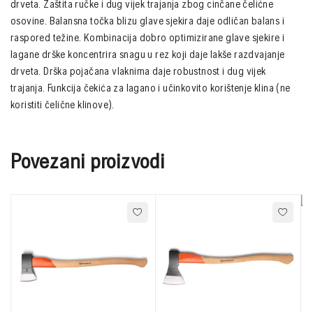
drveta. Zaštita ručke i dug vijek trajanja zbog cinčane čelićne
osovine. Balansna točka blizu glave sjekira daje odličan balans i
raspored težine. Kombinacija dobro optimizirane glave sjekire i
lagane drške koncentrira snagu u rez koji daje lakše razdvajanje
drveta. Drška pojačana vlaknima daje robustnost i dug vijek
trajanja. Funkcija čekića za lagano i učinkovito korištenje klina (ne
koristiti čelične klinove).
Povezani proizvodi