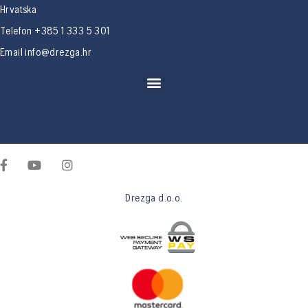
Hrvatska
Telefon +385 1 333 5 301
Email
info@drezga.hr
Drezga d.o.o.