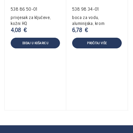
538 86 50-01
538 98 34-01
privjesak za ključeve,
boca za vodu,
kožni HQ
aluminijska, krom
4,08
€
6,78
€
DODAJ U KOŠARICU
PROČITAJ VIŠE