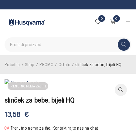
0
0
Početna
/
Shop
/
PROMO
/
Ostalo
/
slinček za bebe, bijeli HQ
TRENUTNO NEMA ZALIHE
slinček za bebe, bijeli HQ
13,58
€
Trenutno nema zalihe. Kontaktirajte nas na chat