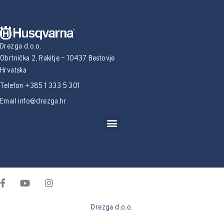
Drezga d.o.o.
Obrtnička 2, Rakitje – 10437 Bestovje
Hrvatska
Telefon +385 1 333 5 301
Email
info@drezga.hr
Drezga d.o.o.