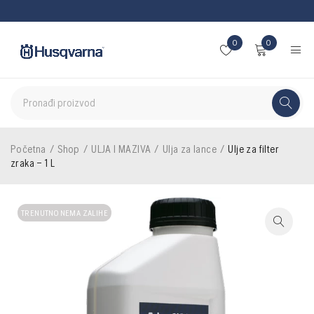
0
0
Početna
/
Shop
/
ULJA I MAZIVA
/
Ulja za lance
/
Ulje za filter
zraka – 1 L
TRENUTNO NEMA ZALIHE