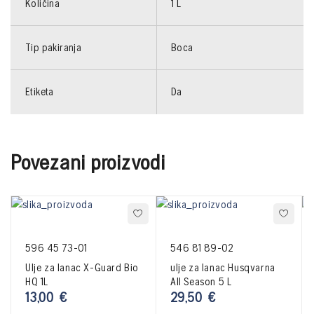
Količina
1 L
Tip pakiranja
Boca
Etiketa
Da
Povezani proizvodi
596 45 73-01
546 81 89-02
Ulje za lanac X-Guard Bio
ulje za lanac Husqvarna
HQ 1L
All Season 5 L
13,00
€
29,50
€