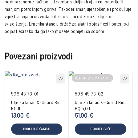
podmazanom znači bolju izvedbu s duljim trajanjem baterije ili
manjom potrošnjom goriva. Također smanjuje trošenje i produljuje
vijek trajanja proizvoda štiteći oštricu od korozije tijekom
skladištenja. Limenka stane u držač za alatni pojas flexi i baterijski
pojas flexi tako da ga lako možete ponijeti sa sobom.
Povezani proizvodi
TRENUTNO NEMA ZALIHE
596 45 73-01
596 45 73-02
Ulje za lanac X-Guard Bio
Ulje za lanac X-Guard Bio
HQ 1L
HQ 5,0 L
13,00
€
51,00
€
DODAJ U KOŠARICU
PROČITAJ VIŠE