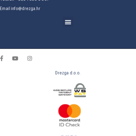
Email
info@drezga.hr
Drezga d.o.o.