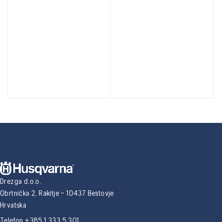
Drezga d.o.o.
Obrtnička 2, Rakitje – 10437 Bestovje
Hrvatska
Telefon +385 1 333 5 301