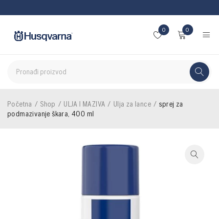
0
0
Početna
/
Shop
/
ULJA I MAZIVA
/
Ulja za lance
/
sprej za
podmazivanje škara, 400 ml