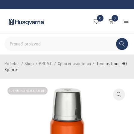
0
0
Početna
/
Shop
/
PROMO
/
Xplorer asortiman
/
Termos boca HQ
Xplorer
TRENUTNO NEMA ZALIHE