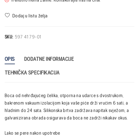
SKU:
597 41 79-01
OPIS
DODATNE INFORMACIJE
TEHNIČKA SPECIFIKACIJA
Boca od nehrđajućeg čelika, otporna na udarce s dvostrukom,
bakrenom vakuum izolacijom koja vaše piće drži vrućim 6 sati, a
hladnim do 24 sata. Silikonska brtva zadržava napitak svježom, a
galvanizirana obrada osigurava da boca ne zadrži nikakav okus.
Lako se pere nakon upotrebe