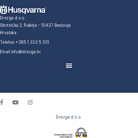
Drezga d.o.o.
Obrtnička 2, Rakitje – 10437 Bestovje
Hrvatska
Telefon +385 1 333 5 301
Email
info@drezga.hr
Drezga d.o.o.