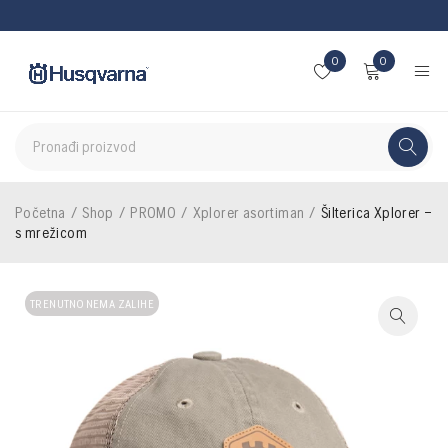
0
0
Početna
/
Shop
/
PROMO
/
Xplorer asortiman
/
Šilterica Xplorer –
s mrežicom
TRENUTNO NEMA ZALIHE