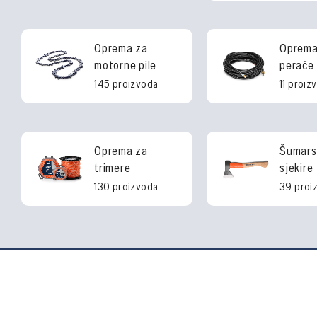
Oprema za
Oprema
motorne pile
perače
145 proizvoda
11 proiz
Oprema za
Šumarsk
trimere
sjekire
130 proizvoda
39 proi