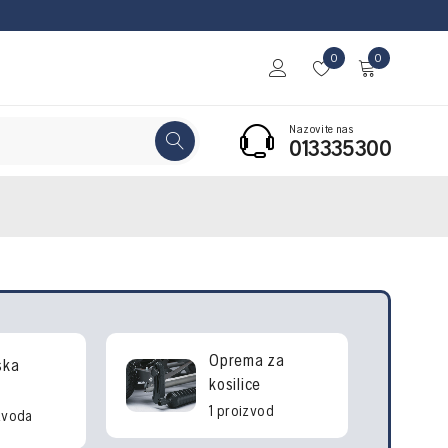
0
0
Nazovite nas
013335300
Oprema za
ska
kosilice
1 proizvod
zvoda