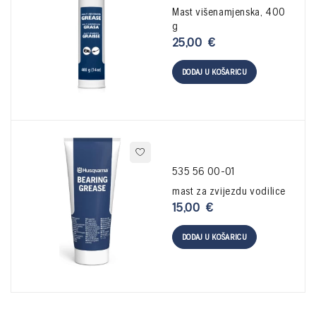
Mast višenamjenska, 400
g
25,00
€
DODAJ U KOŠARICU
535 56 00-01
mast za zvijezdu vodilice
15,00
€
DODAJ U KOŠARICU