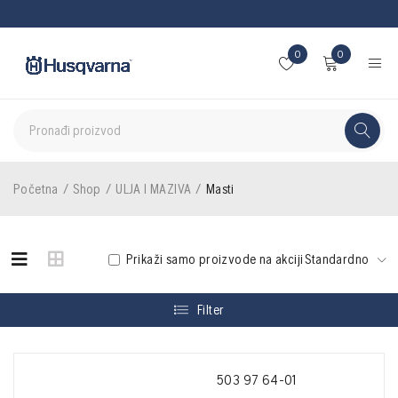
0
0
Početna
/
Shop
/
ULJA I MAZIVA
/
Masti
Prikaži samo proizvode na akciji
Standardno
Filter
503 97 64-01