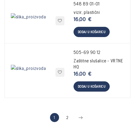
548 89 01-01
vizir, plastični
16,00
€
DODAJ U KOŠARICU
505-69 90 12
Zaštitne slušalice - VRTNE
HQ
16,00
€
DODAJ U KOŠARICU
1
2