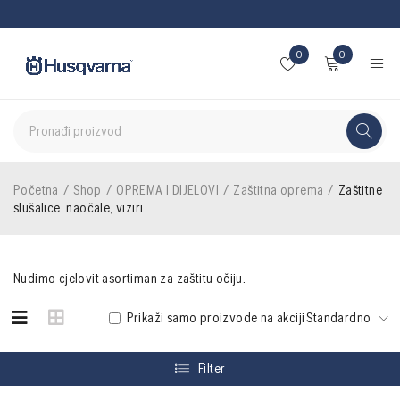
0
0
Početna
/
Shop
/
OPREMA I DIJELOVI
/
Zaštitna oprema
/
Zaštitne
slušalice, naočale, viziri
Nudimo cjelovit asortiman za zaštitu očiju.
Prikaži samo proizvode na akciji
Standardno
Filter