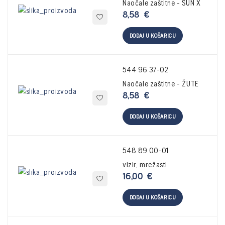
Naočale zaštitne - SUN X
8,58
€
DODAJ U KOŠARICU
544 96 37-02
Naočale zaštitne - ŽUTE
8,58
€
DODAJ U KOŠARICU
548 89 00-01
vizir, mrežasti
16,00
€
DODAJ U KOŠARICU